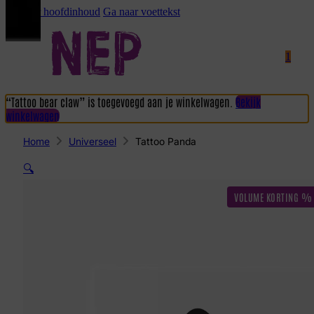
Ga naar hoofdinhoud
Ga naar voettekst
1
“Tattoo bear claw” is toegevoegd aan je winkelwagen.
Bekijk
winkelwagen
Home
Universeel
Tattoo Panda
🔍