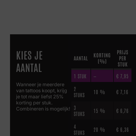
KIES JE
PRIJS
KORTING
AANTAL
PER
(%)
AANTAL
STUK
1
STUK
—
€
7,95
Wanneer je meerdere
2
van tattoos koopt, krijg
10 %
€
7,16
STUKS
je tot maar liefst 25%
korting per stuk.
3
Combineren is mogelijk!
15 %
€
6,76
STUKS
4
20 %
€
6,36
STUKS