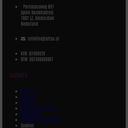
Parnassusweg 891
(geen bezoekadres)
1082 LZ, Amsterdam
Nederland
info@neptattoo.nl
KVK: 82489920
BTW: 862490868B01
ALGEMEEN
Zakelijk
Over ons
Contact
Veelgestelde vragen
Retourneren
Algemene voorwaarden
Cookies