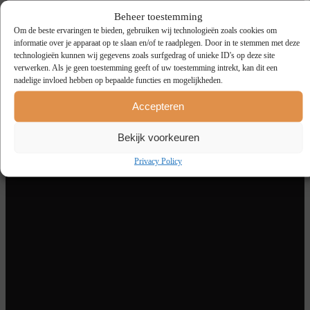
Beheer toestemming
Om de beste ervaringen te bieden, gebruiken wij technologieën zoals cookies om
informatie over je apparaat op te slaan en/of te raadplegen. Door in te stemmen met deze
technologieën kunnen wij gegevens zoals surfgedrag of unieke ID's op deze site
verwerken. Als je geen toestemming geeft of uw toestemming intrekt, kan dit een
nadelige invloed hebben op bepaalde functies en mogelijkheden.
Accepteren
Bekijk voorkeuren
Privacy Policy