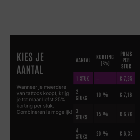
KIES JE
PRIJS
KORTING
AANTAL
PER
(%)
AANTAL
STUK
1
STUK
—
€
7,95
Wanneer je meerdere
2
van tattoos koopt, krijg
10 %
€
7,16
STUKS
je tot maar liefst 25%
korting per stuk.
3
Combineren is mogelijk!
15 %
€
6,76
STUKS
4
20 %
€
6,36
STUKS