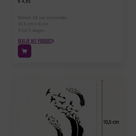
€
4,95
Binnen 24 uur verzonden
10.5 cm x 6 cm
3 tot 5 dagen
BEKIJK HET PRODUCT