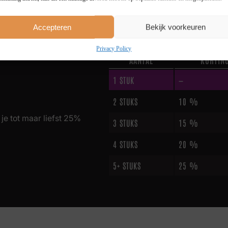
Accepteren
Bekijk voorkeuren
Privacy Policy
AANTAL
KORTIN
1
STUK
—
2 STUKS
10 %
je tot maar liefst 25%
3 STUKS
15 %
4 STUKS
20 %
5+ STUKS
25 %