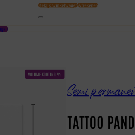
Bekijk winkelwagen
Afrekenen
agen
Semi permane
TATTOO PAN