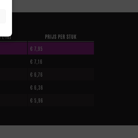
G (%)
PRIJS PER STUK
€
7,95
€
7,16
€
6,76
€
6,36
€
5,96