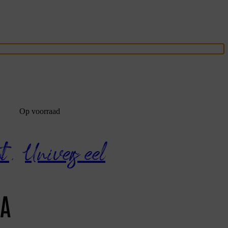
Op voorraad
nt
,
Universeel
DA