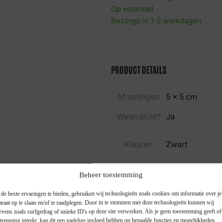
Op voorraad
Bezorgd in 1-2 werkdagen
PRODUCT DETAILS
Afmetingen
5 × 5 cm
Waterdicht?
Ja
Kleuren
Zwart
Duur tatoeage
2 tot 3 weken
Beheer toestemming
de beste ervaringen te bieden, gebruiken wij technologieën zoals cookies om informatie over je
araat op te slaan en/of te raadplegen. Door in te stemmen met deze technologieën kunnen wij
evens zoals surfgedrag of unieke ID's op deze site verwerken. Als je geen toestemming geeft o
stemming intrekt, kan dit een nadelige invloed hebben op bepaalde functies en mogelijkheden.