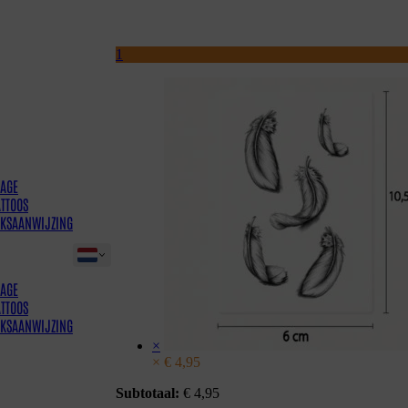
1
AGE
ATTOOS
IKSAANWIJZING
AGE
ATTOOS
IKSAANWIJZING
×
×
€
4,95
Subtotaal:
€
4,95