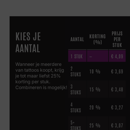
KIES JE
PRIJS
KORTING
AANTAL
PER
(%)
AANTAL
STUK
1
STUK
—
€
4,09
Wanneer je meerdere
2
van tattoos koopt, krijg
10 %
€
3,69
STUKS
je tot maar liefst 25%
korting per stuk.
3
Combineren is mogelijk!
15 %
€
3,48
STUKS
4
20 %
€
3,27
STUKS
5+
25 %
€
3,07
STUKS