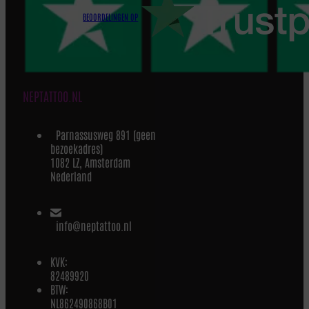
BEOORDELINGEN OP
NEPTATTOO.NL
Parnassusweg 891 (geen
bezoekadres)
1082 LZ, Amsterdam
Nederland
info@neptattoo.nl
KVK:
82489920
BTW:
NL862490868B01