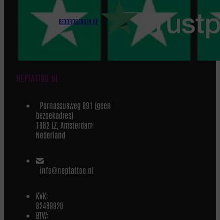
BEOORDELINGEN OP
NEPTATTOO.NL
Parnassusweg 891 (geen
bezoekadres)
1082 LZ, Amsterdam
Nederland
info@neptattoo.nl
KVK:
82489920
BTW: