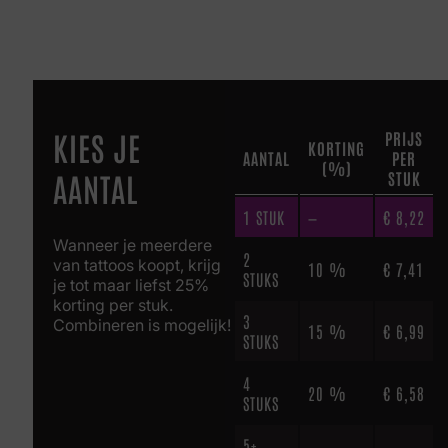
KIES JE
PRIJS
KORTING
AANTAL
PER
(%)
AANTAL
STUK
1
STUK
—
€
8,22
Wanneer je meerdere
2
van tattoos koopt, krijg
10 %
€
7,41
STUKS
je tot maar liefst 25%
korting per stuk.
3
Combineren is mogelijk!
15 %
€
6,99
STUKS
4
20 %
€
6,58
STUKS
5+