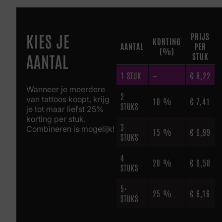
KIES JE
PRIJS
KORTING
AANTAL
PER
(%)
AANTAL
STUK
1
STUK
—
€
8,22
Wanneer je meerdere
2
van tattoos koopt, krijg
10 %
€
7,41
STUKS
je tot maar liefst 25%
korting per stuk.
3
Combineren is mogelijk!
15 %
€
6,99
STUKS
4
20 %
€
6,58
STUKS
5+
25 %
€
6,16
STUKS