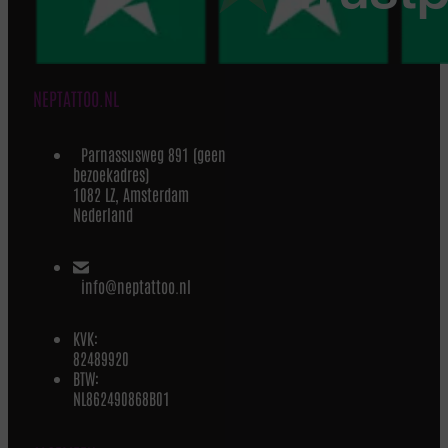
NEPTATTOO.NL
Parnassusweg 891 (geen
bezoekadres)
1082 LZ, Amsterdam
Nederland
info@neptattoo.nl
KVK:
82489920
BTW:
NL862490868B01