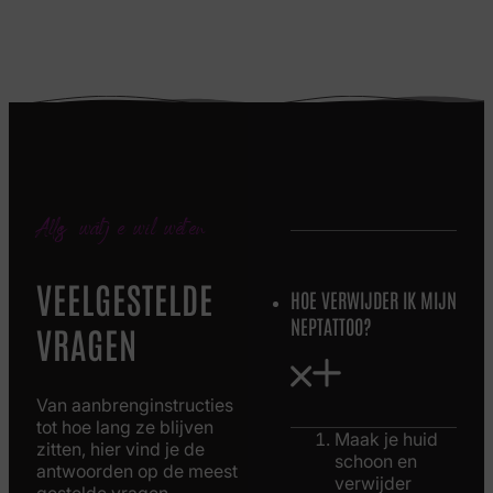
Alles wat je wil weten
VEELGESTELDE
HOE VERWIJDER IK MIJN
NEPTATTOO?
VRAGEN
Van aanbrenginstructies
tot hoe lang ze blijven
Maak je huid
zitten, hier vind je de
schoon en
antwoorden op de meest
verwijder