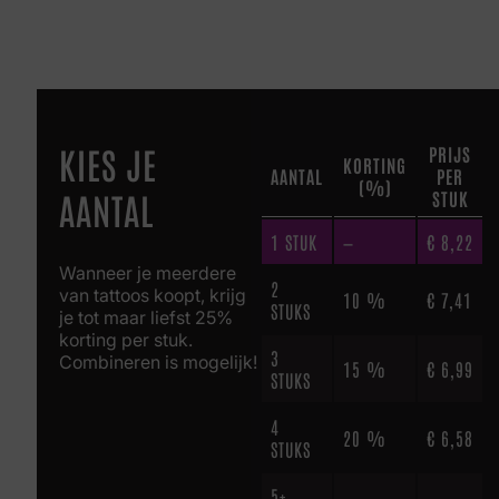
KIES JE
PRIJS
KORTING
AANTAL
PER
(%)
AANTAL
STUK
1
STUK
—
€
8,22
Wanneer je meerdere
2
van tattoos koopt, krijg
10 %
€
7,41
STUKS
je tot maar liefst 25%
korting per stuk.
3
Combineren is mogelijk!
15 %
€
6,99
STUKS
4
20 %
€
6,58
STUKS
5+