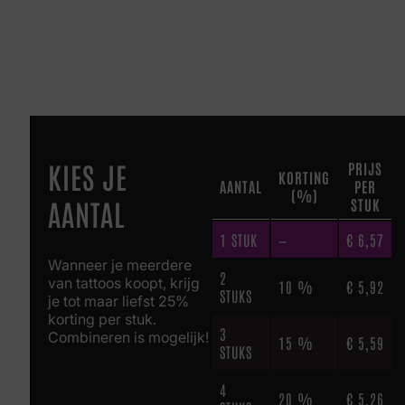
KIES JE
PRIJS
KORTING
AANTAL
PER
(%)
AANTAL
STUK
1
STUK
—
€
6,57
Wanneer je meerdere
2
van tattoos koopt, krijg
10 %
€
5,92
STUKS
je tot maar liefst 25%
korting per stuk.
3
Combineren is mogelijk!
15 %
€
5,59
STUKS
4
20 %
€
5,26