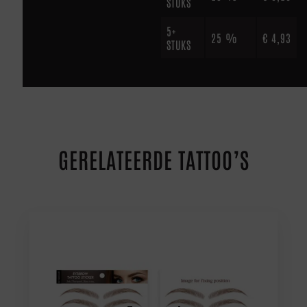
STUKS
5+
25 %
€
4,93
STUKS
GERELATEERDE TATTOO’S