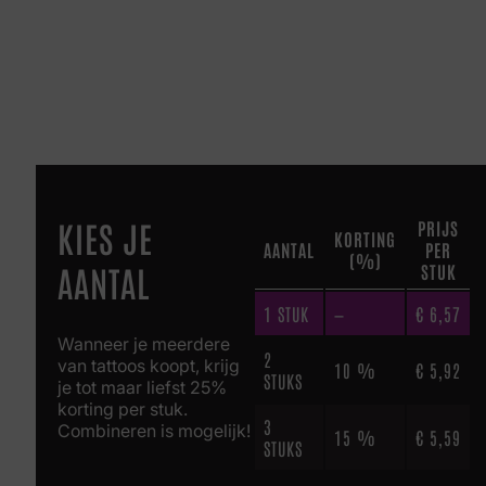
KIES JE
PRIJS
KORTING
AANTAL
PER
(%)
AANTAL
STUK
1
STUK
—
€
6,57
Wanneer je meerdere
2
van tattoos koopt, krijg
10 %
€
5,92
STUKS
je tot maar liefst 25%
korting per stuk.
3
Combineren is mogelijk!
15 %
€
5,59
STUKS