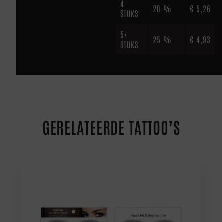
4
20 %
€
5,26
STUKS
5+
25 %
€
4,93
STUKS
GERELATEERDE TATTOO’S