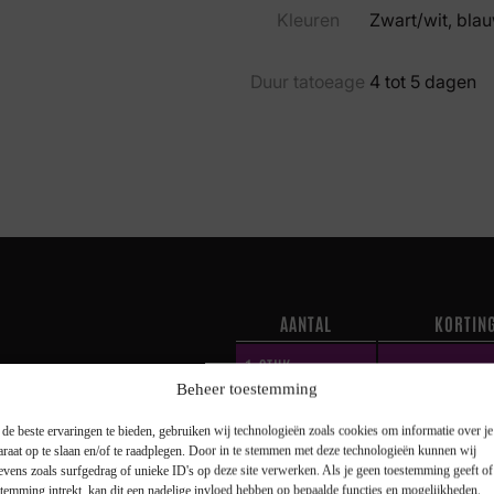
Kleuren
Zwart/wit, bla
Duur tatoeage
4 tot 5 dagen
AANTAL
KORTIN
1
STUK
—
Beheer toestemming
2 STUKS
10 %
de beste ervaringen te bieden, gebruiken wij technologieën zoals cookies om informatie over je
je tot maar liefst 25%
araat op te slaan en/of te raadplegen. Door in te stemmen met deze technologieën kunnen wij
3 STUKS
15 %
evens zoals surfgedrag of unieke ID's op deze site verwerken. Als je geen toestemming geeft o
stemming intrekt, kan dit een nadelige invloed hebben op bepaalde functies en mogelijkheden.