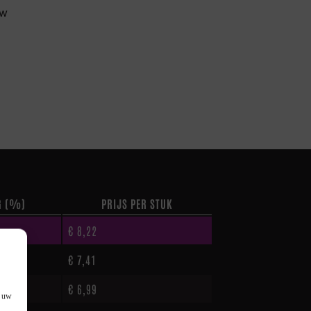
uw
G (%)
PRIJS PER STUK
€
8,22
€
7,41
€
6,99
f uw