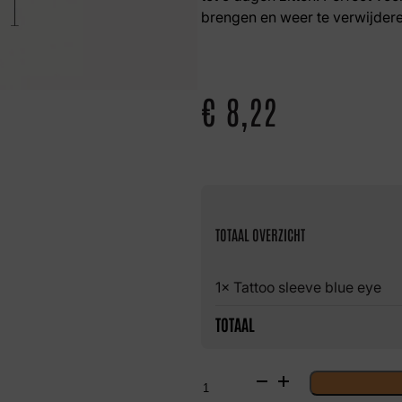
brengen en weer te verwijdere
€
8,22
TOTAAL OVERZICHT
1× Tattoo sleeve blue eye
TOTAAL
Tattoo
sleeve