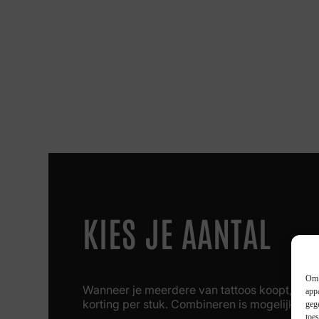
KIES JE AANTAL
Om 
Wanneer je meerdere van tattoos koopt, krijg 
app
korting per stuk. Combineren is mogelijk!
geg
toe