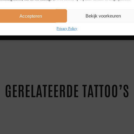
4 STUKS
20 %
5+ STUKS
25 %
Accepteren
Bekijk voorkeuren
Privacy Policy
GERELATEERDE TATTOO’S