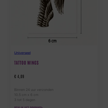
Universeel
TATTOO WINGS
€
4,09
Binnen 24 uur verzonden
10.5 cm x 6 cm
3 tot 5 dagen