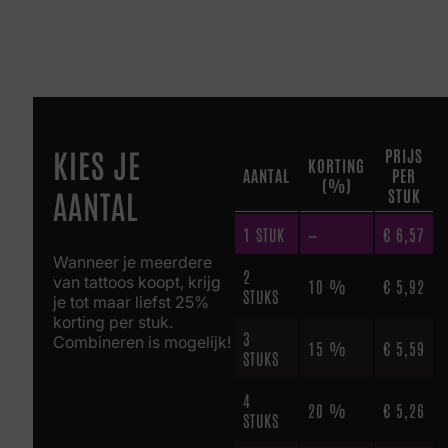
KIES JE
PRIJS
KORTING
AANTAL
PER
(%)
AANTAL
STUK
1
STUK
—
€
6,57
Wanneer je meerdere
2
van tattoos koopt, krijg
10 %
€
5,92
STUKS
je tot maar liefst 25%
korting per stuk.
3
Combineren is mogelijk!
15 %
€
5,59
STUKS
4
20 %
€
5,26
STUKS