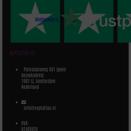
BEOORDELINGEN OP
NEPTATTOO.NL
Parnassusweg 891 (geen
bezoekadres)
1082 LZ, Amsterdam
Nederland
info@neptattoo.nl
KVK:
82489920