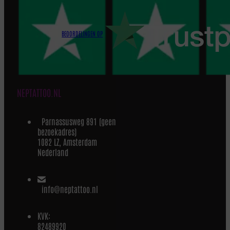
BEOORDELINGEN OP
NEPTATTOO.NL
Parnassusweg 891 (geen
bezoekadres)
1082 LZ, Amsterdam
Nederland
info@neptattoo.nl
KVK:
82489920