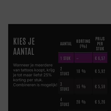
KIES JE
PRIJS
KORTING
AANTAL
PER
(%)
AANTAL
STUK
1
STUK
—
€
6,57
Wanneer je meerdere
2
van tattoos koopt, krijg
10 %
€
5,92
STUKS
je tot maar liefst 25%
korting per stuk.
3
Combineren is mogelijk!
15 %
€
5,59
STUKS
4
20 %
€
5,26
STUKS