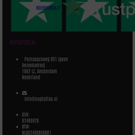
BEOORDELINGEN OP
NEPTATTOO.NL
Parnassusweg 891 (geen
bezoekadres)
1082 LZ, Amsterdam
Nederland
info@neptattoo.nl
KVK:
82489920
BTW:
NL862490868B01