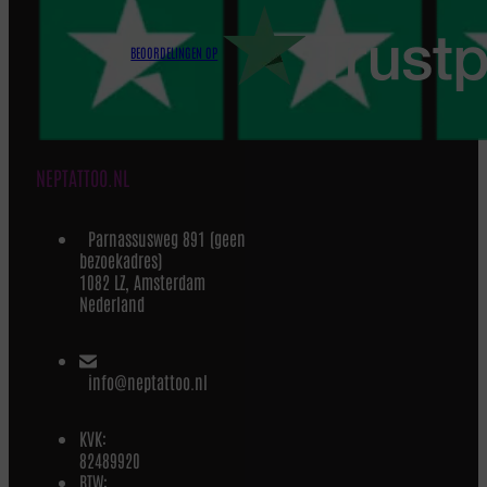
BEOORDELINGEN OP
NEPTATTOO.NL
Parnassusweg 891 (geen
bezoekadres)
1082 LZ, Amsterdam
Nederland
info@neptattoo.nl
KVK:
82489920
BTW: