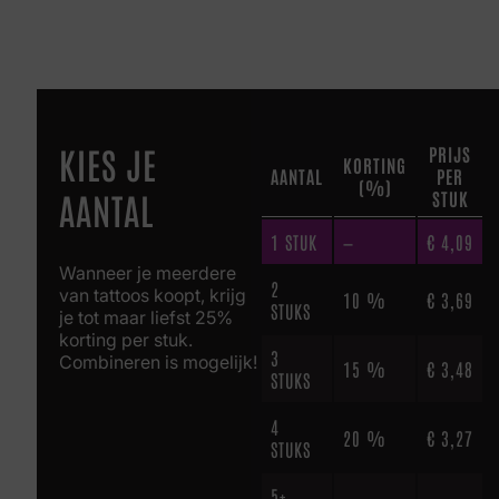
KIES JE
PRIJS
KORTING
AANTAL
PER
(%)
AANTAL
STUK
1
STUK
—
€
4,09
Wanneer je meerdere
2
van tattoos koopt, krijg
10 %
€
3,69
STUKS
je tot maar liefst 25%
korting per stuk.
3
Combineren is mogelijk!
15 %
€
3,48
STUKS
4
20 %
€
3,27
STUKS
5+