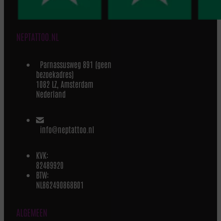
NEPTATTOO.NL
Parnassusweg 891 (geen
bezoekadres)
1082 LZ, Amsterdam
Nederland
info@neptattoo.nl
KVK:
82489920
BTW:
NL862490868B01
ALGEMEEN