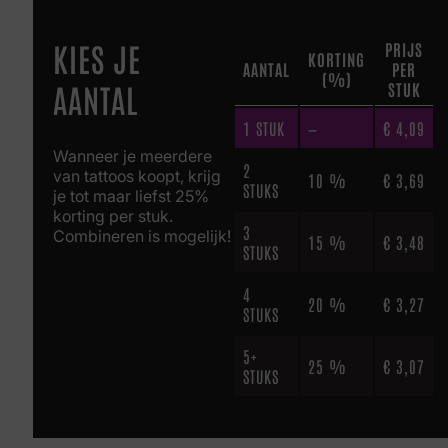
KIES JE
PRIJS
KORTING
AANTAL
PER
(%)
AANTAL
STUK
1
STUK
—
€
4,09
Wanneer je meerdere
2
van tattoos koopt, krijg
10 %
€
3,69
STUKS
je tot maar liefst 25%
korting per stuk.
3
Combineren is mogelijk!
15 %
€
3,48
STUKS
4
20 %
€
3,27
STUKS
5+
25 %
€
3,07
STUKS