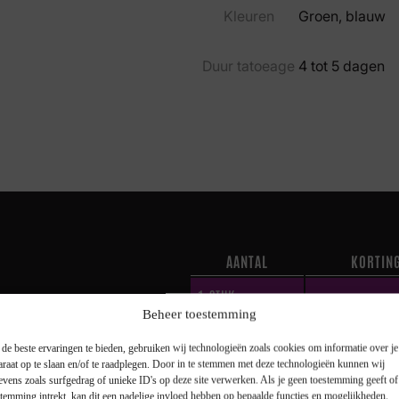
Kleuren
Groen, blauw
Duur tatoeage
4 tot 5 dagen
AANTAL
KORTIN
1
STUK
—
Beheer toestemming
2 STUKS
10 %
de beste ervaringen te bieden, gebruiken wij technologieën zoals cookies om informatie over je
je tot maar liefst 25%
araat op te slaan en/of te raadplegen. Door in te stemmen met deze technologieën kunnen wij
3 STUKS
15 %
evens zoals surfgedrag of unieke ID's op deze site verwerken. Als je geen toestemming geeft o
stemming intrekt, kan dit een nadelige invloed hebben op bepaalde functies en mogelijkheden.