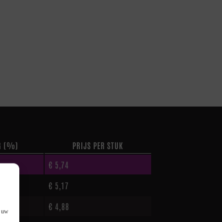
G (%)
PRIJS PER STUK
€
5,74
€
5,17
€
4,88
f uw