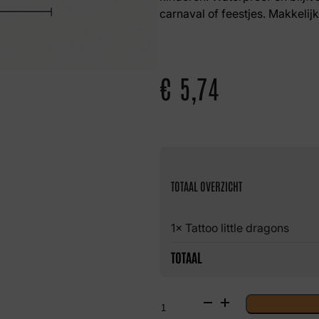
carnaval of feestjes. Makkelij
€
5,74
TOTAAL OVERZICHT
1× Tattoo little dragons
TOTAAL
Tattoo
little