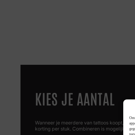
KIES JE AANTAL
Om 
Wanneer je meerdere van tattoos koopt, krijg 
app
korting per stuk. Combineren is mogelijk!
geg
toe