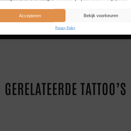
4 STUKS
20 %
5+ STUKS
25 %
Accepteren
Bekijk voorkeuren
Privacy Policy
GERELATEERDE TATTOO’S