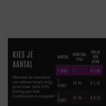
KIES JE
PRIJS
KORTING
AANTAL
PER
(%)
AANTAL
STUK
1
STUK
—
€
7,95
Wanneer je meerdere
2
van tattoos koopt, krijg
10 %
€
7,16
STUKS
je tot maar liefst 25%
korting per stuk.
3
Combineren is mogelijk!
15 %
€
6,76
STUKS