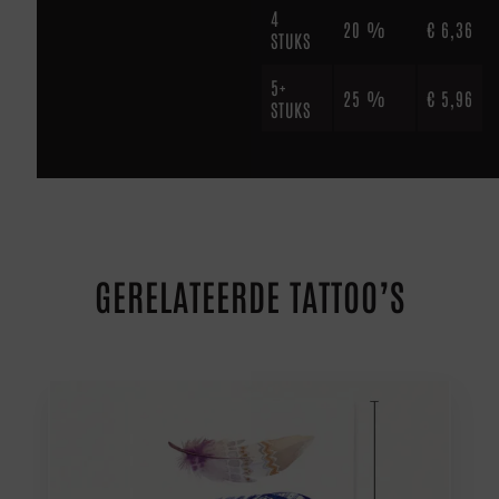
4
20 %
€
6,36
STUKS
5+
25 %
€
5,96
STUKS
GERELATEERDE TATTOO’S