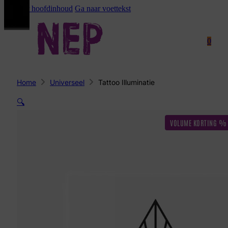
Ga naar hoofdinhoud
Ga naar voettekst
0
Home
Universeel
Tattoo Illuminatie
🔍