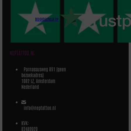
BEOORDELINGEN OP
NEPTATTOO.NL
Parnassusweg 891 (geen
bezoekadres)
1082 LZ, Amsterdam
Nederland
info@neptattoo.nl
KVK:
82489920