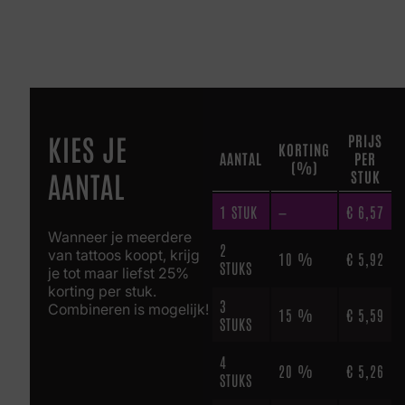
KIES JE
PRIJS
KORTING
AANTAL
PER
(%)
AANTAL
STUK
1
STUK
—
€
6,57
Wanneer je meerdere
2
van tattoos koopt, krijg
10 %
€
5,92
STUKS
je tot maar liefst 25%
korting per stuk.
3
Combineren is mogelijk!
15 %
€
5,59
STUKS
4
20 %
€
5,26
STUKS