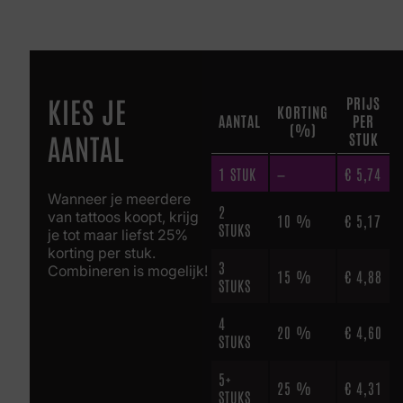
KIES JE
PRIJS
KORTING
AANTAL
PER
(%)
AANTAL
STUK
1
STUK
—
€
5,74
Wanneer je meerdere
2
van tattoos koopt, krijg
10 %
€
5,17
STUKS
je tot maar liefst 25%
korting per stuk.
3
Combineren is mogelijk!
15 %
€
4,88
STUKS
4
20 %
€
4,60
STUKS
5+
25 %
€
4,31
STUKS