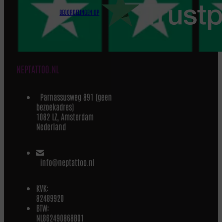
BEOORDELINGEN OP
NEPTATTOO.NL
Parnassusweg 891 (geen
bezoekadres)
1082 LZ, Amsterdam
Nederland
info@neptattoo.nl
KVK:
82489920
BTW:
NL862490868B01