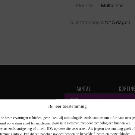
Kleuren
Multicolor
Duur tatoeage
4 tot 5 dagen
AANTAL
KORTIN
1
STUK
—
Beheer toestemming
2 STUKS
10 %
de beste ervaringen te bieden, gebruiken wij technologieën zoals cookies om informatie over je
je tot maar liefst 25%
araat op te slaan en/of te raadplegen. Door in te stemmen met deze technologieën kunnen wij
3 STUKS
15 %
evens zoals surfgedrag of unieke ID's op deze site verwerken. Als je geen toestemming geeft o
stemming intrekt, kan dit een nadelige invloed hebben op bepaalde functies en mogelijkheden.