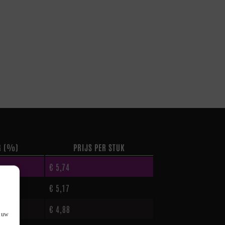
G (%)
PRIJS PER STUK
€
5,74
€
5,17
€
4,88
f uw