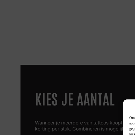
KIES JE AANTAL
Om 
Wanneer je meerdere van tattoos koopt, krijg 
app
korting per stuk. Combineren is mogelijk!
geg
toe