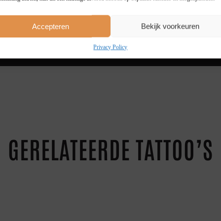
4 STUKS
20 %
5+ STUKS
25 %
Accepteren
Bekijk voorkeuren
Privacy Policy
GERELATEERDE TATTOO’S