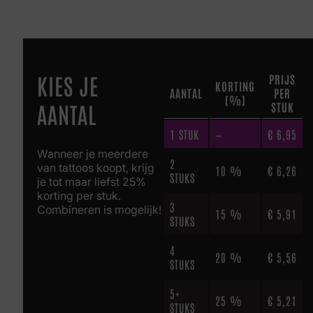
KIES JE
PRIJS
KORTING
AANTAL
PER
(%)
AANTAL
STUK
1
STUK
—
€
6,95
Wanneer je meerdere
2
van tattoos koopt, krijg
10 %
€
6,26
STUKS
je tot maar liefst 25%
korting per stuk.
3
Combineren is mogelijk!
15 %
€
5,91
STUKS
4
20 %
€
5,56
STUKS
5+
25 %
€
5,21
STUKS