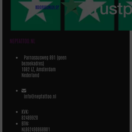
BEOORDELINGEN OP
NEPTATTOO.NL
Parnassusweg 891 (geen
bezoekadres)
1082 LZ, Amsterdam
Nederland
info@neptattoo.nl
KVK:
82489920
BTW:
NL862490868B01