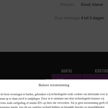
Kleuren
Goud, blauw
Duur tatoeage
4 tot 5 dagen
AANTAL
KORTIN
1
STUK
—
Beheer toestemming
2 STUKS
10 %
de beste ervaringen te bieden, gebruiken wij technologieën zoals cookies om informatie over je
je tot maar liefst 25%
araat op te slaan en/of te raadplegen. Door in te stemmen met deze technologieën kunnen wij
3 STUKS
15 %
evens zoals surfgedrag of unieke ID's op deze site verwerken. Als je geen toestemming geeft o
stemming intrekt, kan dit een nadelige invloed hebben op bepaalde functies en mogelijkheden.