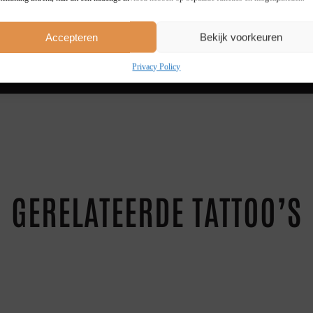
4 STUKS
20 %
5+ STUKS
25 %
Accepteren
Bekijk voorkeuren
Privacy Policy
GERELATEERDE TATTOO’S