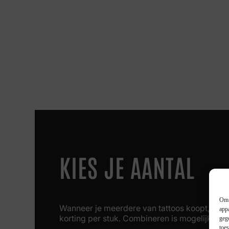
KIES JE AANTAL
Om 
Wanneer je meerdere van tattoos koopt, krijg 
app
korting per stuk. Combineren is mogelijk!
geg
toe