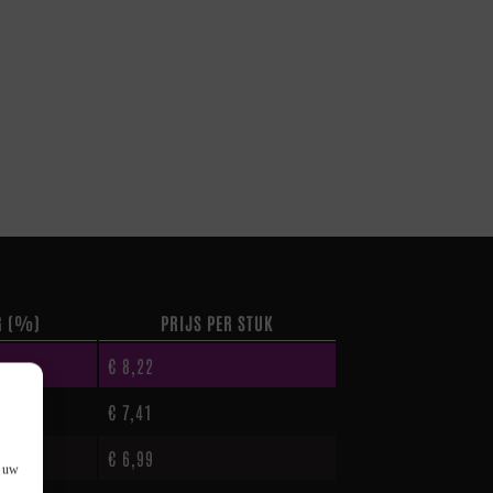
G (%)
PRIJS PER STUK
€
8,22
€
7,41
€
6,99
f uw