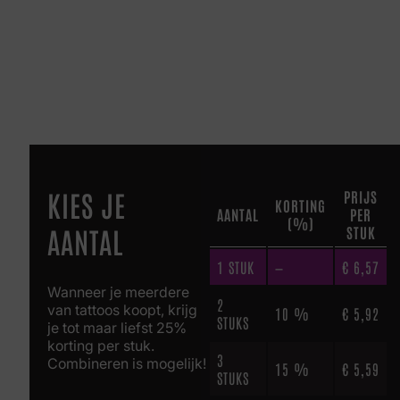
KIES JE
PRIJS
KORTING
AANTAL
PER
(%)
AANTAL
STUK
1
STUK
—
€
6,57
Wanneer je meerdere
2
van tattoos koopt, krijg
10 %
€
5,92
STUKS
je tot maar liefst 25%
korting per stuk.
3
Combineren is mogelijk!
15 %
€
5,59
STUKS