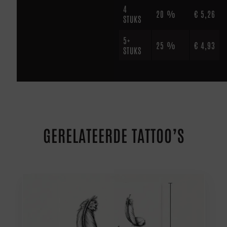
4
20 %
€
5,26
STUKS
5+
25 %
€
4,93
STUKS
GERELATEERDE TATTOO’S