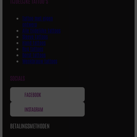
TIJDELIJKE TATTOO’S
Tattoo met eigen
ontwerp
Alle tijdelijke tattoos
Sleeve tattoos
Hand tattoos
Rug tattoos
Borst tattoos
Wenkbrauw tattoos
SOCIALS
FACEBOOK
INSTAGRAM
BETALINGSMETHODEN