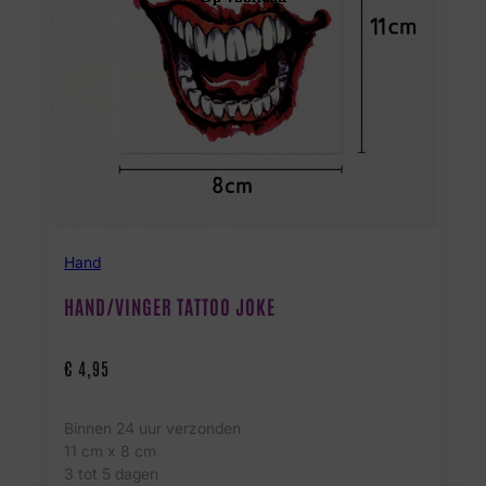
Hand
HAND/VINGER TATTOO JOKE
€
4,95
Binnen 24 uur verzonden
11 cm x 8 cm
3 tot 5 dagen