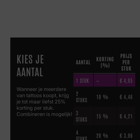
KIES JE
PRIJS
KORTING
AANTAL
PER
(%)
AANTAL
STUK
1
STUK
—
€
4,95
Wanneer je meerdere
2
van tattoos koopt, krijg
10 %
€
4,46
STUKS
je tot maar liefst 25%
korting per stuk.
3
Combineren is mogelijk!
15 %
€
4,21
STUKS
4
20 %
€
3,96
STUKS