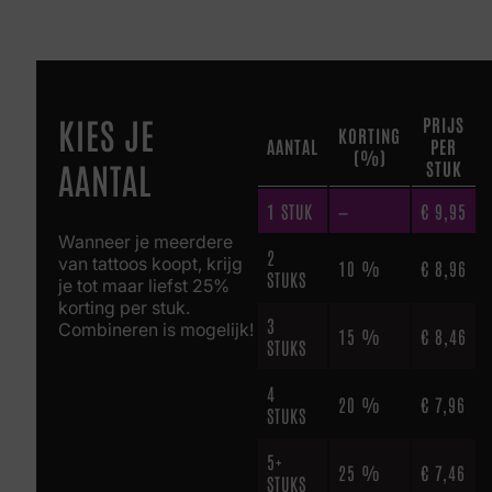
KIES JE
PRIJS
KORTING
AANTAL
PER
(%)
AANTAL
STUK
1
STUK
—
€
9,95
Wanneer je meerdere
2
van tattoos koopt, krijg
10 %
€
8,96
STUKS
je tot maar liefst 25%
korting per stuk.
3
Combineren is mogelijk!
15 %
€
8,46
STUKS
4
20 %
€
7,96
STUKS
5+
25 %
€
7,46
STUKS