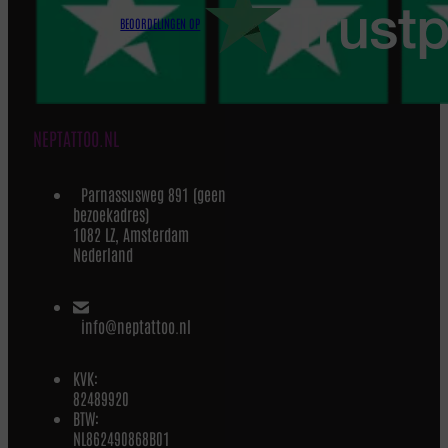
BEOORDELINGEN OP
NEPTATTOO.NL
Parnassusweg 891 (geen
bezoekadres)
1082 LZ, Amsterdam
Nederland
info@neptattoo.nl
KVK:
82489920
BTW:
NL862490868B01