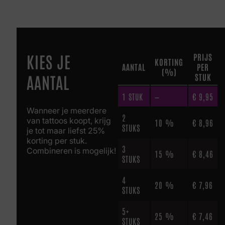
KIES JE
PRIJS
KORTING
AANTAL
PER
(%)
AANTAL
STUK
1
STUK
—
€
9,95
Wanneer je meerdere
2
van tattoos koopt, krijg
10 %
€
8,96
STUKS
je tot maar liefst 25%
korting per stuk.
3
Combineren is mogelijk!
15 %
€
8,46
STUKS
4
20 %
€
7,96
STUKS
5+
25 %
€
7,46
STUKS