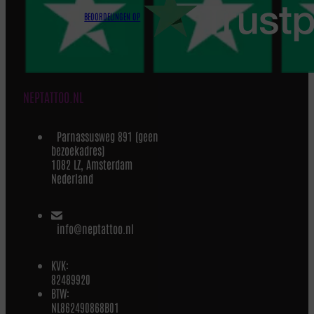
BEOORDELINGEN OP
NEPTATTOO.NL
Parnassusweg 891 (geen
bezoekadres)
1082 LZ, Amsterdam
Nederland
info@neptattoo.nl
KVK:
82489920
BTW:
NL862490868B01