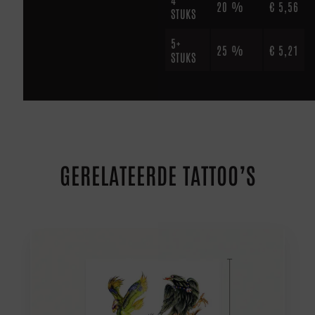
20 %
€
5,56
STUKS
5+
25 %
€
5,21
STUKS
GERELATEERDE TATTOO’S