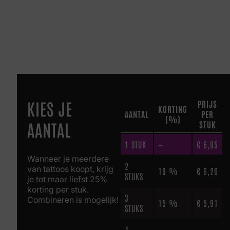
KIES JE
PRIJS
KORTING
AANTAL
PER
(%)
AANTAL
STUK
1
STUK
—
€
6,95
Wanneer je meerdere
2
van tattoos koopt, krijg
10 %
€
6,26
STUKS
je tot maar liefst 25%
korting per stuk.
3
Combineren is mogelijk!
15 %
€
5,91
STUKS
4