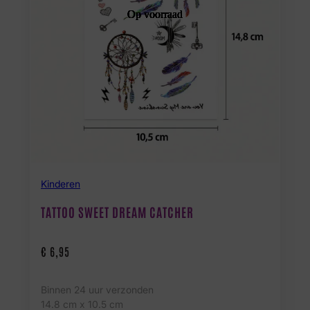
Op voorraad
Op voorraad
Op voorraad
Op voorraad
Op voorraad
Op voorraad
Op voorraad
Op voorraad
Op voorraad
Op voorraad
Op voorraad
Op voorraad
Op voorraad
Op voorraad
Kinderen
TATTOO SWEET DREAM CATCHER
€
6,95
Binnen 24 uur verzonden
14.8 cm x 10.5 cm