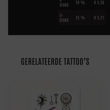
20 %
€
5,56
STUKS
5+
25 %
€
5,21
STUKS
GERELATEERDE TATTOO’S