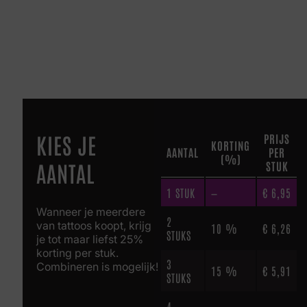
KIES JE
PRIJS
KORTING
AANTAL
PER
(%)
AANTAL
STUK
1
STUK
—
€
6,95
Wanneer je meerdere
2
van tattoos koopt, krijg
10 %
€
6,26
STUKS
je tot maar liefst 25%
korting per stuk.
3
Combineren is mogelijk!
15 %
€
5,91
STUKS
4